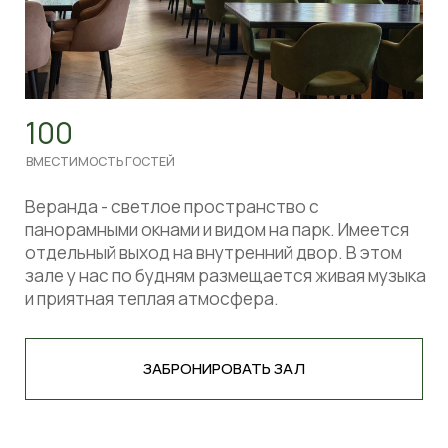
Я соглашаюсь на обработку персональных
данных
ПОЛУЧИТЬ КОНСУЛЬТАЦИЮ
Телефон:
+7 999 206-24-58
Банкетный менеджер:
+7 (999) 206-24-58
E-mail:
Tsar2010spb@mail.ru
Время работы: