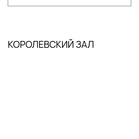
60
ВМЕСТИМОСТЬ ГОСТЕЙ
Светлый банкетный зал, рассчитанный на 60
гостей, сияет очарованием и готов принять вас
в день вашей идеальной свадьбы или дня
рождения. Собственная сцена станет центром
притяжения для поздравлений и танцев.
Просторный, воздушный интерьер создает
атмосферу праздника и легкости, идеально
подходящую для незабываемого
ЗАБРОНИРОВАТЬ ЗАЛ