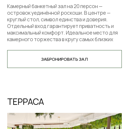
100
ВМЕСТИМОСТЬ ГОСТЕЙ
Закрытая терраса на 100 гостей, предлагает
панорамные виды в любую погоду. Светлое,
просторное помещение, защищенное от
непогоды, создает атмосферу элегантности и
комфорта. Идеальное место для вашего
торжества, где природа и уют встречаются
воедино
ЗАБРОНИРОВАТЬ ЗАЛ
ВЕРАНДА